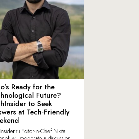
’s Ready for the
hnological Future?
hInsider to Seek
wers at Tech-Friendly
ekend
nsider.ru Editor-in-Chief Nikita
lenok will moderate a discussion