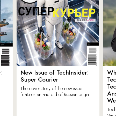
:
New Issue of TechInsider:
Who
Super Courier
Tec
Tec
The cover story of the new issue
Ans
features an android of Russian origin.
We
TechI
Vasi