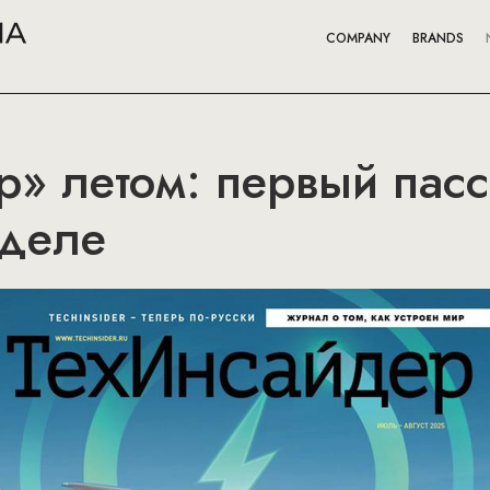
COMPANY
BRANDS
р» летом: первый пас
 деле