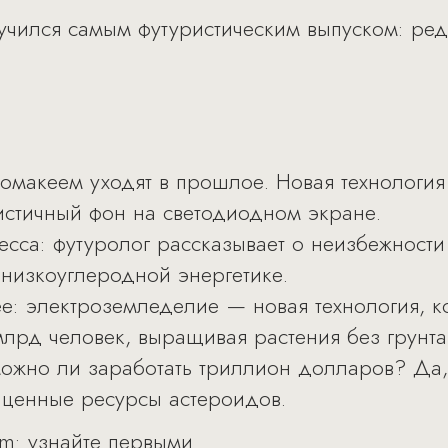
чился самым футуристическим выпуском: ред
хромакеем уходят в прошлое. Новая технологи
стичный фон на светодиодном экране.
есса: футуролог рассказывает о неизбежност
 низкоуглеродной энергетике.
е: электроземледелие — новая технология, к
лрд человек, выращивая растения без грунта 
можно ли заработать триллион долларов? Да, 
ь ценные ресурсы астероидов.
am
: узнайте первыми