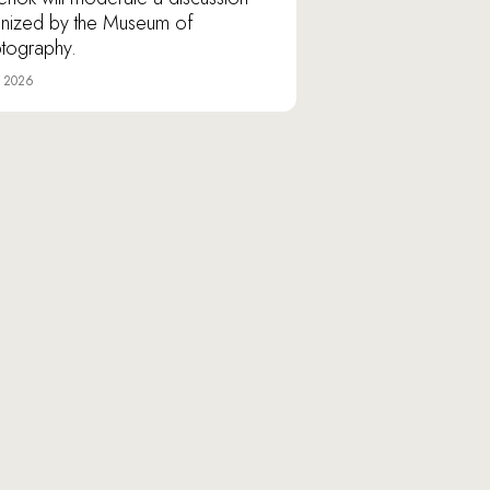
nized by the Museum of
tography.
e 2026
Varshavskoye shosse, 9/1,