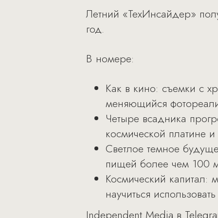
Летний «ТехИнсайдер» полу
год.
В номере:
Как в кино: съемки с 
меняющийся фотореали
Четыре всадника прогр
космической платине и
Светлое темное будуще
пищей более чем 100 м
Космический капитал: 
научиться использоват
Independent Media в
Telegr