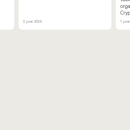
orga
Cryp
2 june 2026
1 jun