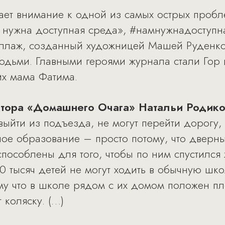
ет внимание к одной из самых острых пробл
 нужна доступная среда», #намнужнадоступн
оллаж, созданный художницей Машей Руденко
юдьми. Главными героями журнала стали Гор
их мама Фатима.
ктора «Домашнего Очага» Натальи Родик
йти из подъезда, не могут перейти дорогу, з
ное образование – просто потому, что дверн
пособлены для того, чтобы по ним спустился 
 тысяч детей не могут ходить в обычную школ
му что в школе рядом с их домом положен п
 коляску. (…)