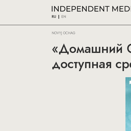
RU
EN
NOVYJ OCHAG
«Домашний О
доступная ср