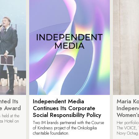
ted Its
Independent Media
Maria K
e Award
Continues Its Corporate
Indepen
Social Responsibility Policy
Women’s
held at the
za Hotel on
Two IM brands partnered with the Course
Her portfoli
of Kindness project of the Onkologika
The VOICE, 
charitable foundation.
Novy Ochag