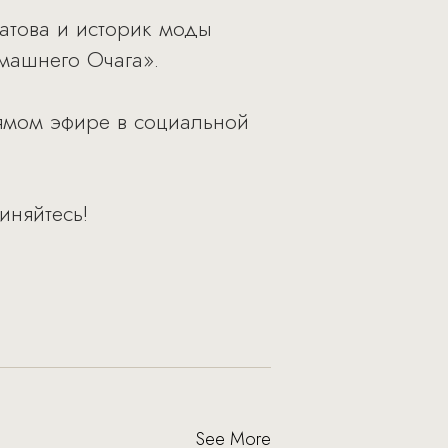
атова и историк моды
машнего Очага».
ямом эфире в социальной
иняйтесь!
See More