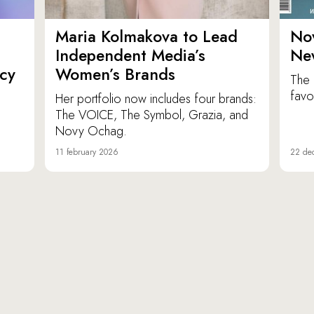
Maria Kolmakova to Lead
No
Independent Media’s
Ne
icy
Women’s Brands
The 
favor
Her portfolio now includes four brands:
The VOICE, The Symbol, Grazia, and
Novy Ochag.
11 february 2026
22 de