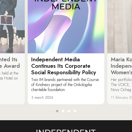
ted Its
Independent Media
Maria K
e Award
Continues Its Corporate
Indepen
Social Responsibility Policy
Women’s
held at the
za Hotel on
Two IM brands partnered with the Course
Her portfoli
of Kindness project of the Onkologika
The VOICE, 
charitable foundation.
Novy Ochag
3 march 2026
11 february 