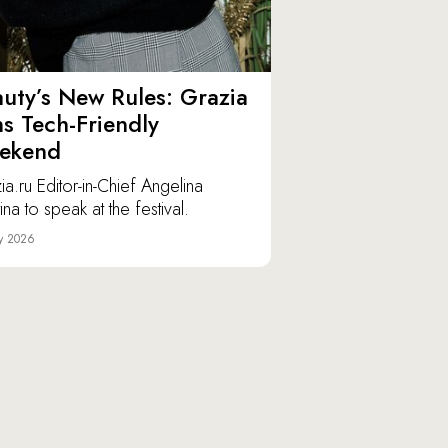
uty’s New Rules: Grazia
ns Tech-Friendly
ekend
ia.ru Editor-in-Chief Angelina
ina to speak at the festival.
y 2026