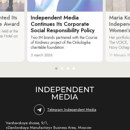
ted Its
Independent Media
Maria K
e Award
Continues Its Corporate
Indepen
Social Responsibility Policy
Women’s
held at the
za Hotel on
Two IM brands partnered with the Course
Her portfoli
of Kindness project of the Onkologika
The VOICE, 
charitable foundation.
Novy Ochag
3 march 2026
11 february 
Telegram Independent Media
Varshavskoye shosse, 9/1,
«Danilovskaya Manufactory» Business Area, Moscow