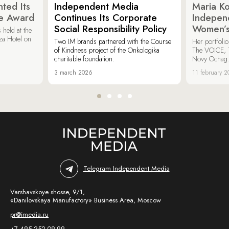
ted Its
Independent Media
Maria K
e Award
Continues Its Corporate
Indepen
Social Responsibility Policy
Women’s
held at the
za Hotel on
Two IM brands partnered with the Course
Her portfoli
of Kindness project of the Onkologika
The VOICE, 
charitable foundation.
Novy Ochag
3 march 2026
11 february 
Telegram Independent Media
Varshavskoye shosse, 9/1,
«Danilovskaya Manufactory» Business Area, Moscow
pr@imedia.ru
+7 495 252-09-99