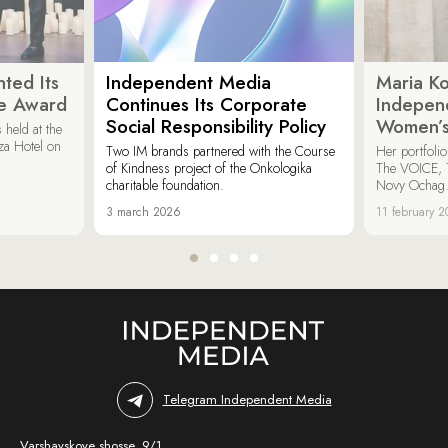
ted Its
Independent Media
Maria K
e Award
Continues Its Corporate
Indepen
Social Responsibility Policy
Women’s
held at the
za Hotel on
Two IM brands partnered with the Course
Her portfoli
of Kindness project of the Onkologika
The VOICE, 
charitable foundation.
Novy Ochag
3 march 2026
11 february 
Telegram Independent Media
Varshavskoye shosse, 9/1,