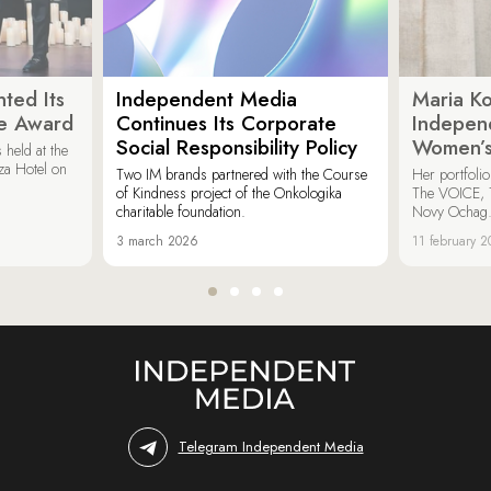
ted Its
Independent Media
Maria K
e Award
Continues Its Corporate
Indepen
Social Responsibility Policy
Women’s
held at the
za Hotel on
Two IM brands partnered with the Course
Her portfoli
of Kindness project of the Onkologika
The VOICE, 
charitable foundation.
Novy Ochag
3 march 2026
11 february 
Telegram Independent Media