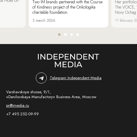
za Hotel on
Two IM brands partnered with the Course
Her portfoli
of Kindness project of the Onkologika
The VOICE, 
charitable foundation.
Novy Ochag
3 march 2026
11 february 
Telegram Independent Media
Varshavskoye shosse, 9/1,
«Danilovskaya Manufactory» Business Area, Moscow
pr@imedia.ru
+7 495 252-09-99