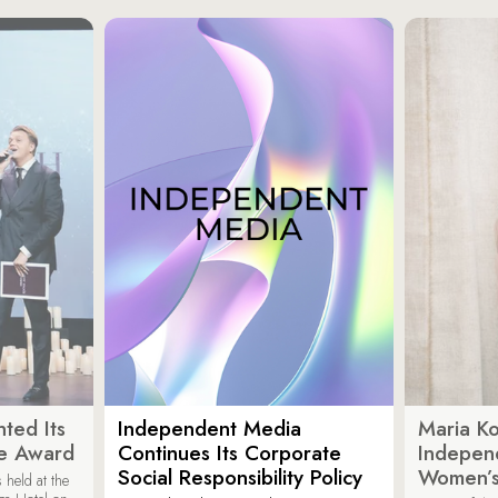
ted Its
Independent Media
Maria K
e Award
Continues Its Corporate
Indepen
Social Responsibility Policy
Women’s
held at the