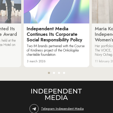
ted Its
Independent Media
Maria K
e Award
Continues Its Corporate
Indepen
Social Responsibility Policy
Women’s
held at the
za Hotel on
Two IM brands partnered with the Course
Her portfoli
of Kindness project of the Onkologika
The VOICE, 
charitable foundation.
Novy Ochag
3 march 2026
11 february 
Telegram Independent Media