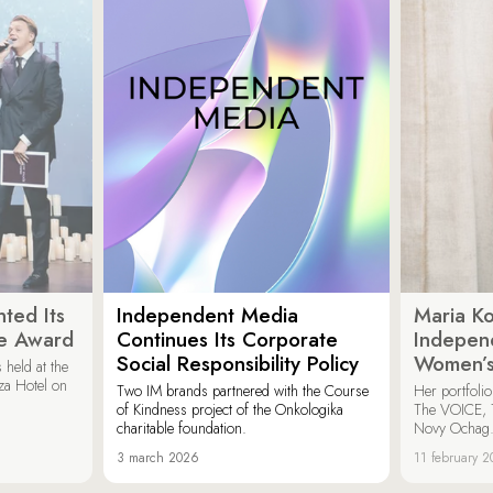
ted Its
Independent Media
Maria K
e Award
Continues Its Corporate
Indepen
Social Responsibility Policy
Women’s
held at the
za Hotel on
Two IM brands partnered with the Course
Her portfoli
of Kindness project of the Onkologika
The VOICE, 
charitable foundation.
Novy Ochag
3 march 2026
11 february 