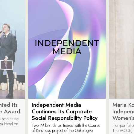
ted Its
Independent Media
Maria K
e Award
Continues Its Corporate
Indepen
Social Responsibility Policy
Women’s
held at the
za Hotel on
Two IM brands partnered with the Course
Her portfoli
of Kindness project of the Onkologika
The VOICE, 