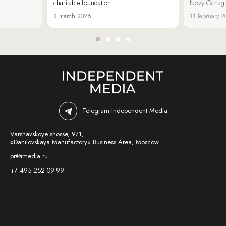
charitable foundation.
Novy Ochag
3 march 2026
11 february 
Telegram Independent Media
Varshavskoye shosse, 9/1,
«Danilovskaya Manufactory» Business Area, Moscow
pr@imedia.ru
+7 495 252-09-99