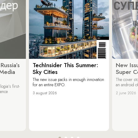
Russia’s
TechInsider This Summer:
New Issu
 Media
Sky Cities
Super C
The new issue packs in enough innovation
The cover sto
for an entire EXPO.
an android of
ogia’s first-
ience
3 august 2026
2 june 2026