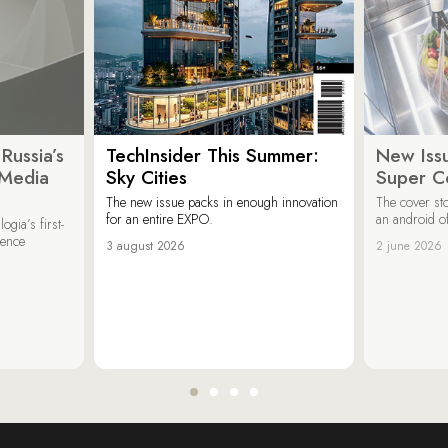
Russia’s
TechInsider This Summer:
New Issu
 Media
Sky Cities
Super C
The new issue packs in enough innovation
The cover sto
for an entire EXPO.
an android of
ogia’s first-
ience
3 august 2026
2 june 2026