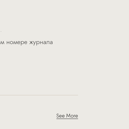
.
ком номере журнала
See More