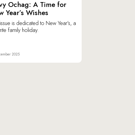
vy Ochag: A Time for
w Year’s Wishes
issue is dedicated to New Year’s, a
ite family holiday.
cember 2025