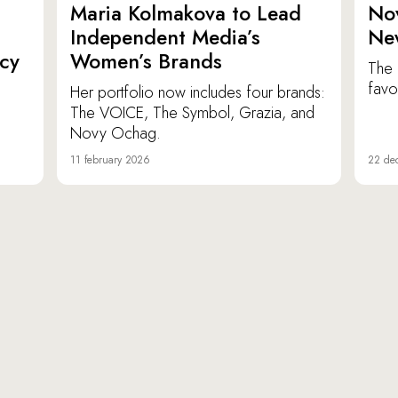
Maria Kolmakova to Lead
No
Independent Media’s
Ne
icy
Women’s Brands
The 
favor
Her portfolio now includes four brands:
The VOICE, The Symbol, Grazia, and
Novy Ochag.
11 february 2026
22 de