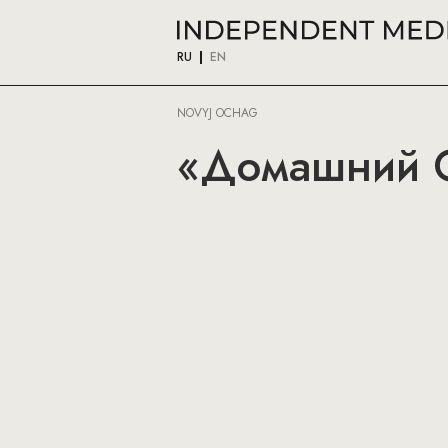
RU
EN
NOVYJ OCHAG
«Домашний О