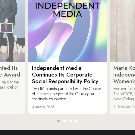
ted Its
Independent Media
Maria K
e Award
Continues Its Corporate
Indepen
Social Responsibility Policy
Women’s
held at the
za Hotel on
Two IM brands partnered with the Course
Her portfoli
of Kindness project of the Onkologika
The VOICE, 
charitable foundation.
Novy Ochag
3 march 2026
11 february 