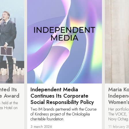
ted Its
Independent Media
Maria K
e Award
Continues Its Corporate
Indepen
Social Responsibility Policy
Women’s
held at the
za Hotel on
Two IM brands partnered with the Course
Her portfoli
of Kindness project of the Onkologika
The VOICE, 
charitable foundation.
Novy Ochag
3 march 2026
11 february 