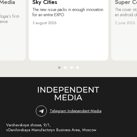
 Media
Sky Cities
Super C
The new issue packs in enough innovation
The cover sto
for an entire EXPO.
an android of
ogia’s first-
ience
3 august 2026
2 june 2026
Telegram Independent Media
Varshavskoye shosse, 9/1,
«Danilovskaya Manufactory» Business Area, Moscow