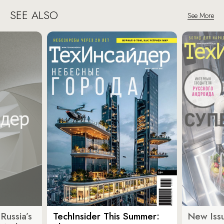
SEE ALSO
See More
Russia’s
TechInsider This Summer:
New Issu