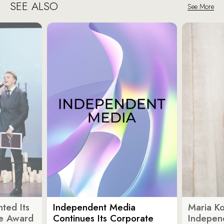
SEE ALSO
See More
ted Its
Independent Media
Maria K
e Award
Continues Its Corporate
Indepen