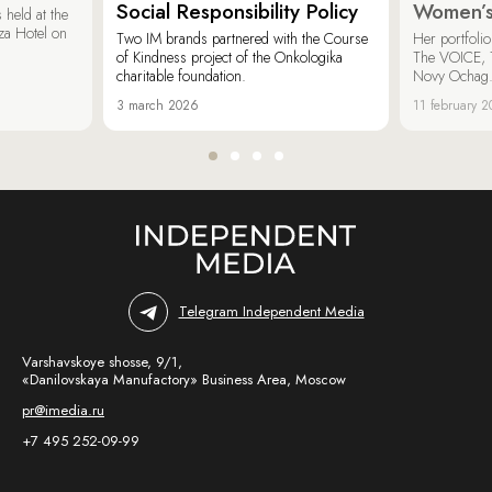
Social Responsibility Policy
Women’s
held at the
za Hotel on
Two IM brands partnered with the Course
Her portfoli
of Kindness project of the Onkologika
The VOICE, 
charitable foundation.
Novy Ochag
3 march 2026
11 february 
Telegram Independent Media
Varshavskoye shosse, 9/1,
«Danilovskaya Manufactory» Business Area, Moscow
pr@imedia.ru
+7 495 252-09-99