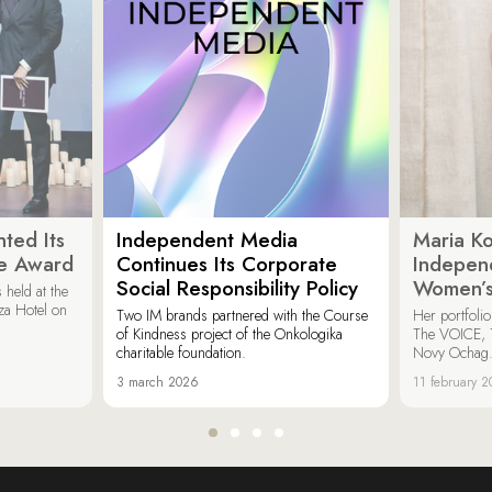
ted Its
Independent Media
Maria K
e Award
Continues Its Corporate
Indepen
Social Responsibility Policy
Women’s
held at the
za Hotel on
Two IM brands partnered with the Course
Her portfoli
of Kindness project of the Onkologika
The VOICE, 
charitable foundation.
Novy Ochag
3 march 2026
11 february 