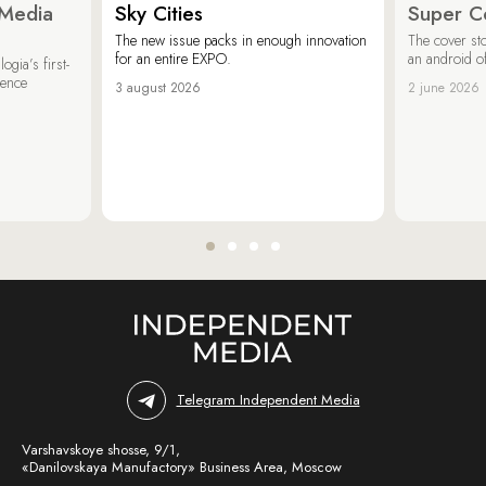
 Media
Sky Cities
Super C
The new issue packs in enough innovation
The cover sto
for an entire EXPO.
an android of
ogia’s first-
ience
3 august 2026
2 june 2026
Telegram Independent Media
Varshavskoye shosse, 9/1,
«Danilovskaya Manufactory» Business Area, Moscow