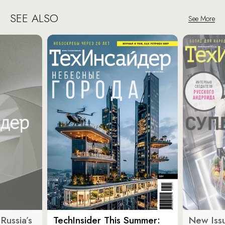
SEE ALSO
See More
Russia’s
TechInsider This Summer:
New Issu