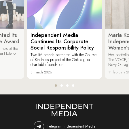
ted Its
Independent Media
Maria K
e Award
Continues Its Corporate
Indepen
Social Responsibility Policy
Women’s
held at the
za Hotel on
Two IM brands partnered with the Course
Her portfoli
of Kindness project of the Onkologika
The VOICE, 
charitable foundation.
Novy Ochag
3 march 2026
11 february 
Telegram Independent Media