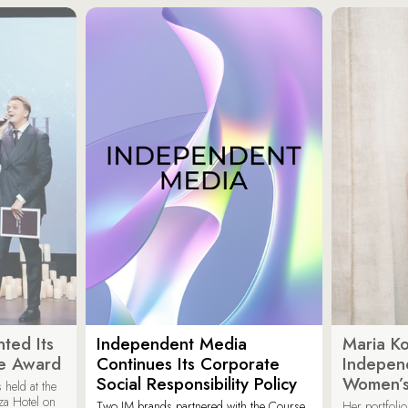
ted Its
Independent Media
Maria K
e Award
Continues Its Corporate
Indepen
Social Responsibility Policy
Women’s
held at the
za Hotel on
Two IM brands partnered with the Course
Her portfoli