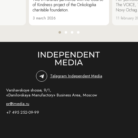
of Kindness project of the Onkologika
The VOICE, 
charitable foundation.
Novy Ochag
3 march 2026
11 february 
Telegram Independent Media
Varshavskoye shosse, 9/1,
«Danilovskaya Manufactory» Business Area, Moscow
pr@imedia.ru
+7 495 252-09-99