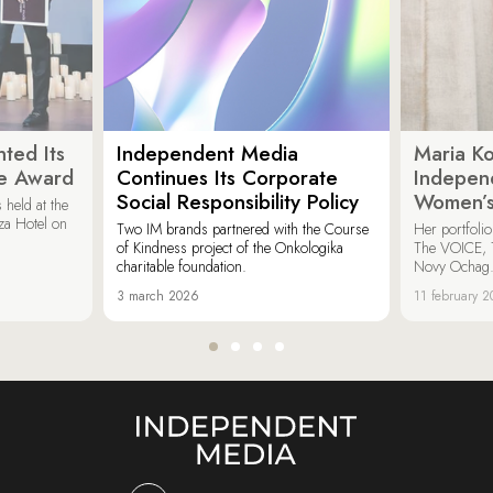
ted Its
Independent Media
Maria K
e Award
Continues Its Corporate
Indepen
Social Responsibility Policy
Women’s
held at the
za Hotel on
Two IM brands partnered with the Course
Her portfoli
of Kindness project of the Onkologika
The VOICE, 
charitable foundation.
Novy Ochag
3 march 2026
11 february 