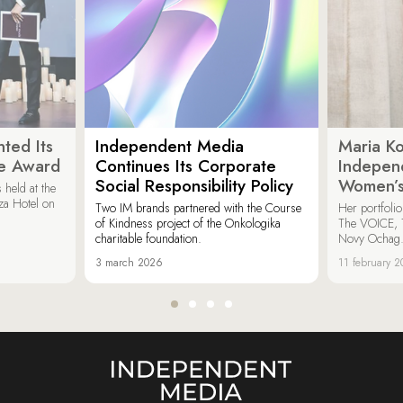
ted Its
Independent Media
Maria K
e Award
Continues Its Corporate
Indepen
Social Responsibility Policy
Women’s
held at the
za Hotel on
Two IM brands partnered with the Course
Her portfoli
of Kindness project of the Onkologika
The VOICE, 
charitable foundation.
Novy Ochag
3 march 2026
11 february 