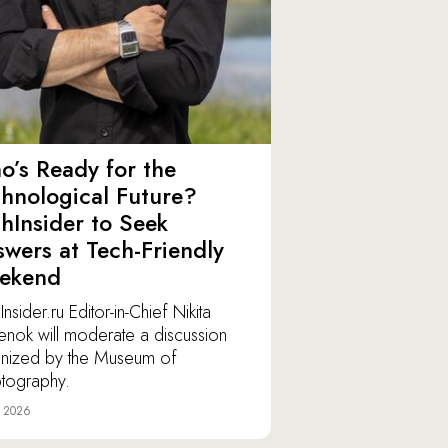
’s Ready for the
hnological Future?
hInsider to Seek
wers at Tech-Friendly
ekend
nsider.ru Editor-in-Chief Nikita
lenok will moderate a discussion
nized by the Museum of
tography.
e 2026