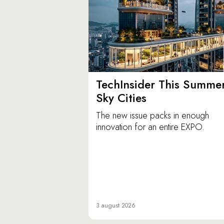
TechInsider This Summer
Sky Cities
The new issue packs in enough
innovation for an entire EXPO.
3 august 2026