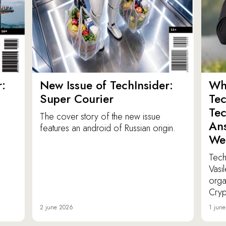
:
New Issue of TechInsider:
Who
Super Courier
Tec
Tec
The cover story of the new issue
Ans
features an android of Russian origin.
We
TechI
Vasi
orga
Cryp
2 june 2026
1 jun