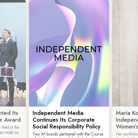
ted Its
Independent Media
Maria K
e Award
Continues Its Corporate
Indepen
Social Responsibility Policy
Women’s
held at the
za Hotel on
Two IM brands partnered with the Course
Her portfoli