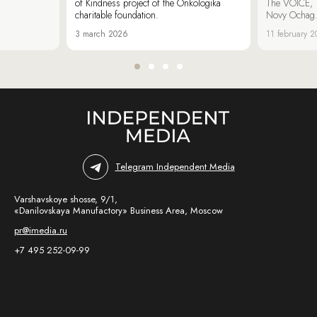
of Kindness project of the Onkologika
The VOICE, 
charitable foundation.
Novy Ochag
3 march 2026
11 february 
Telegram Independent Media
Varshavskoye shosse, 9/1,
«Danilovskaya Manufactory» Business Area, Moscow
pr@imedia.ru
+7 495 252-09-99