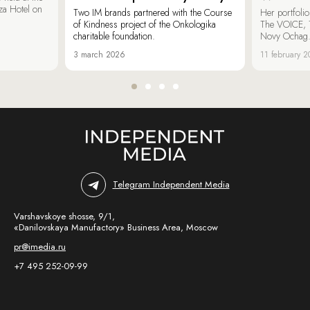
za Hotel on
Two IM brands partnered with the Course
Her portfoli
of Kindness project of the Onkologika
The VOICE, 
charitable foundation.
Novy Ochag
3 march 2026
11 february 
Telegram Independent Media
Varshavskoye shosse, 9/1,
«Danilovskaya Manufactory» Business Area, Moscow
pr@imedia.ru
+7 495 252-09-99