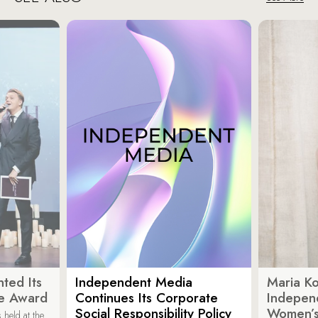
ted Its
Independent Media
Maria K
e Award
Continues Its Corporate
Indepen
Social Responsibility Policy
Women’s
held at the