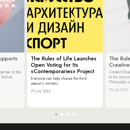
upports
The Rules of Life Launches
The Rule
Open Voting for Its
Creativ
«Contemporaries» Project
artner to the
Content Dire
festival.
at the sessi
Everyone can help choose the third
Philosophy 
season’s winners.
20 july 2026
29 july 2026