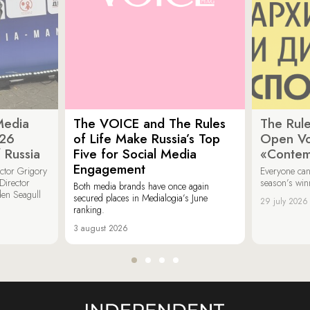
Media
The VOICE and The Rules
The Rule
026
of Life Make Russia’s Top
Open Vot
 Russia
Five for Social Media
«Contem
Engagement
ector Grigory
Everyone can
irector
season’s win
Both media brands have once again
den Seagull
secured places in Medialogia’s June
29 july 2026
ranking.
3 august 2026