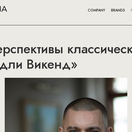
COMPANY
BRANDS
ерспективы классичес
ндли Викенд»