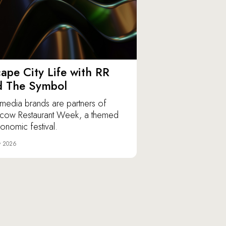
ape City Life with RR
d The Symbol
media brands are partners of
ow Restaurant Week, a themed
ronomic festival.
y 2026