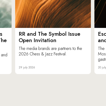
s
RR and The Symbol Issue
Esc
The
Open Invitation
an
The media brands are partners to the
The 
2026 Chess & Jazz Festival.
Mosc
e and
gast
29 july 2026
20 jul