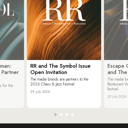
oman:
RR and The Symbol Issue
Escape C
 Partner
Open Invitation
and The
The media brands are partners to the
The media br
2026 Chess & Jazz Festival.
Restaurant W
 for the
festival.
29 july 2026
20 july 2026