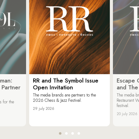
oman:
RR and The Symbol Issue
Escape C
 Partner
Open Invitation
and The
The media brands are partners to the
The media br
2026 Chess & Jazz Festival.
Restaurant W
 for the
festival.
29 july 2026
20 july 2026