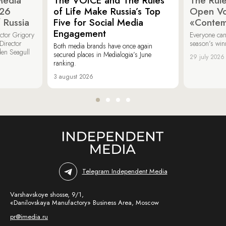
Media
The VOICE and The Rules
The Rule
026
of Life Make Russia’s Top
Open Vot
 Russia
Five for Social Media
«Contem
Engagement
ector Grigory
Everyone can
irector
season’s win
Both media brands have once again
den Seagull
secured places in Medialogia’s June
29 july 2026
ranking.
3 august 2026
Telegram Independent Media
Varshavskoye shosse, 9/1,
«Danilovskaya Manufactory» Business Area, Moscow
pr@imedia.ru