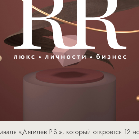
валя «Дягилев P.S.», который откроется 12 н