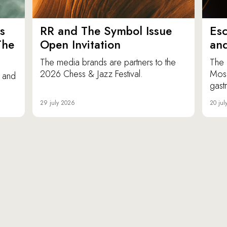
s
RR and The Symbol Issue
Esc
The
Open Invitation
an
The media brands are partners to the
The 
2026 Chess & Jazz Festival.
Mosc
e and
gast
29 july 2026
20 jul