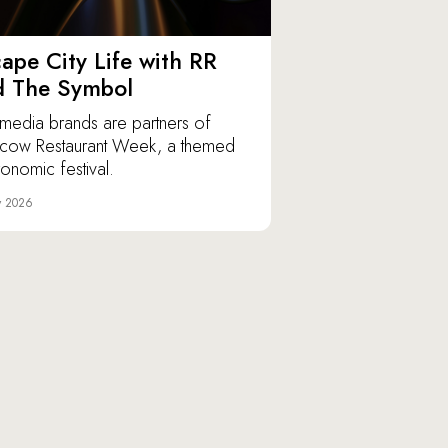
ape City Life with RR
d The Symbol
media brands are partners of
ow Restaurant Week, a themed
ronomic festival.
y 2026