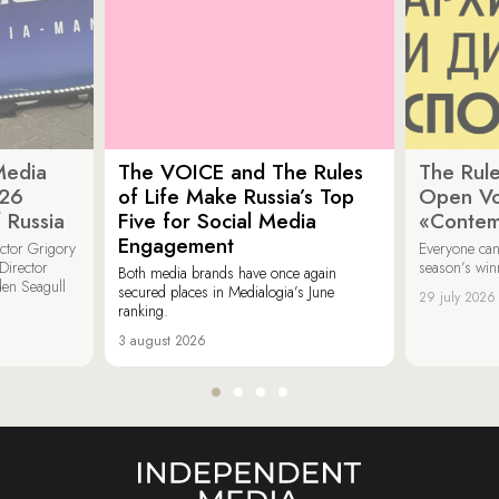
Media
The VOICE and The Rules
The Rule
026
of Life Make Russia’s Top
Open Vot
 Russia
Five for Social Media
«Contem
Engagement
ector Grigory
Everyone can
irector
season’s win
Both media brands have once again
den Seagull
secured places in Medialogia’s June
29 july 2026
ranking.
3 august 2026