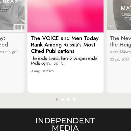
y:
The VOICE and Men Today
The New
eed
Rank Among Russia’s Most
the Heig
Cited Publications
eatures Igor
Actor Matvey
The media brands have once again made
20 july 2026
Medialogia’s Top 10.
3 august 2026