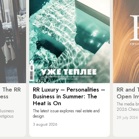
: The RR
RR Luxury – Personalities –
RR and 
ess
Business in Summer: The
Open Inv
Heat is On
The media br
2026 Chess &
Business
The latest issue explores real estate and
estigious
design.
29 july 2026
3 august 2026