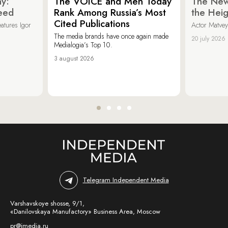
y:
The VOICE and Men Today
The New
eed
Rank Among Russia’s Most
the Heig
Cited Publications
eatures Igor
Actor Matvey
The media brands have once again made
20 july 2026
Medialogia’s Top 10.
3 august 2026
Telegram Independent Media
Varshavskoye shosse, 9/1,
«Danilovskaya Manufactory» Business Area, Moscow
pr@imedia.ru