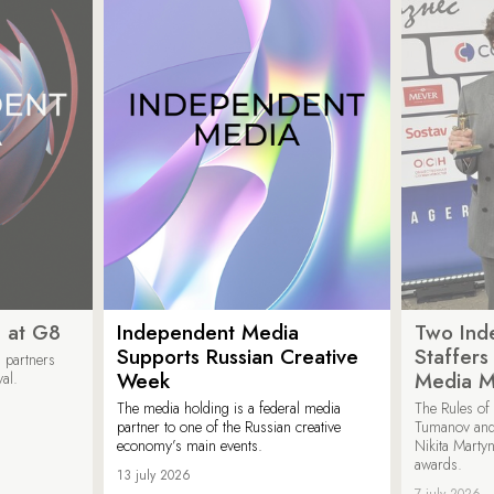
 at G8
Independent Media
Two Ind
Supports Russian Creative
Staffer
 partners
Week
Media M
val.
The media holding is a federal media
The Rules of 
partner to one of the Russian creative
Tumanov and
economy’s main events.
Nikita Marty
awards.
13 july 2026
7 july 2026