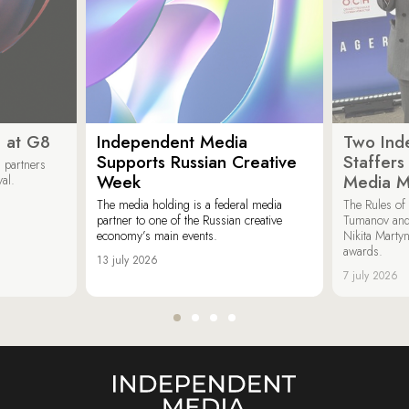
 at G8
Independent Media
Two Ind
Supports Russian Creative
Staffer
 partners
Week
Media M
val.
The media holding is a federal media
The Rules of 
partner to one of the Russian creative
Tumanov and
economy’s main events.
Nikita Marty
awards.
13 july 2026
7 july 2026