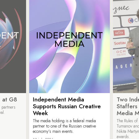
 at G8
Independent Media
Two Ind
Supports Russian Creative
Staffer
 partners
Week
Media M
val.
The media holding is a federal media
The Rules of 
partner to one of the Russian creative
Tumanov and
economy’s main events.
Nikita Marty
awards.