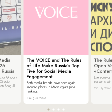
Media
The VOICE and The Rules
The Rule
026
of Life Make Russia’s Top
Open Vot
 Russia
Five for Social Media
«Contem
Engagement
ector Grigory
Everyone can
irector
season’s win
Both media brands have once again
den Seagull
secured places in Medialogia’s June
29 july 2026
ranking.
3 august 2026