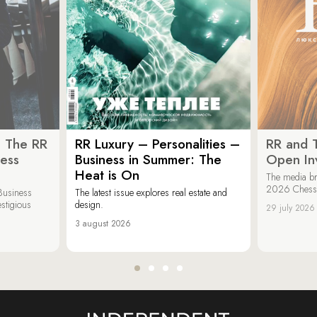
: The RR
RR Luxury – Personalities –
RR and 
ess
Business in Summer: The
Open Inv
Heat is On
The media br
2026 Chess &
Business
The latest issue explores real estate and
estigious
design.
29 july 2026
3 august 2026