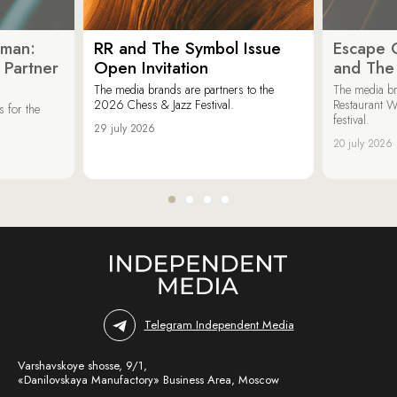
oman:
RR and The Symbol Issue
Escape C
 Partner
Open Invitation
and The
The media brands are partners to the
The media br
2026 Chess & Jazz Festival.
Restaurant W
 for the
festival.
29 july 2026
20 july 2026
Telegram Independent Media
Varshavskoye shosse, 9/1,
«Danilovskaya Manufactory» Business Area, Moscow