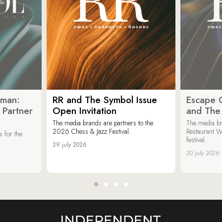
oman:
RR and The Symbol Issue
Escape C
 Partner
Open Invitation
and The
The media brands are partners to the
The media br
2026 Chess & Jazz Festival.
Restaurant W
 for the
festival.
29 july 2026
20 july 2026