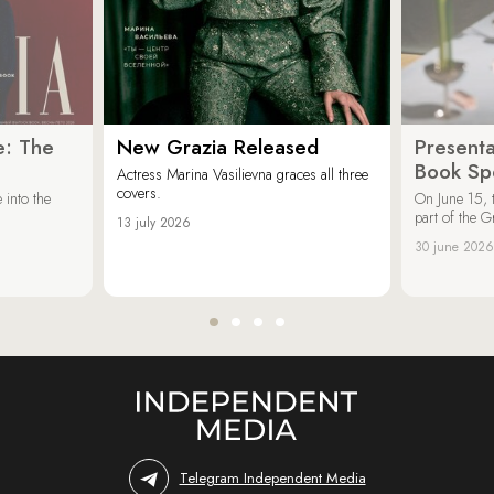
e: The
New Grazia Released
Presenta
Book Spe
Actress Marina Vasilievna graces all three
covers.
 into the
On June 15, 
part of the G
13 july 2026
30 june 2026
Telegram Independent Media