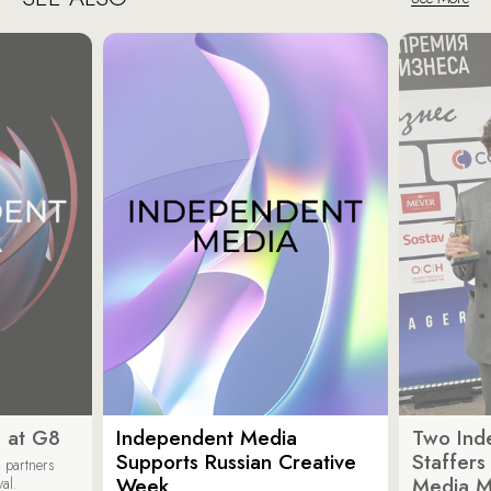
 at G8
Independent Media
Two Ind
Supports Russian Creative
Staffer
 partners
Week
Media M
val.