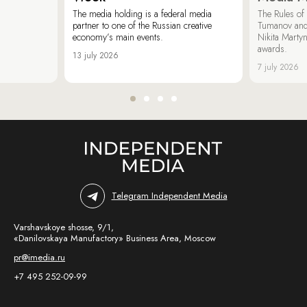
The media holding is a federal media
The Rules of 
partner to one of the Russian creative
Tumanov and
economy’s main events.
Nikita Marty
awards.
13 july 2026
7 july 2026
Telegram Independent Media
Varshavskoye shosse, 9/1,
«Danilovskaya Manufactory» Business Area, Moscow
pr@imedia.ru
+7 495 252-09-99